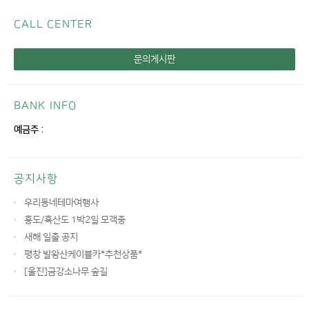
CALL CENTER
문의게시판
BANK INFO
예금주 :
공지사항
우리동네테마여행사
홍도/흑산도 1박2일 모객중
새해 일출 공지
평창 발왕산케이블카*추천상품*
[울진]금강소나무 숲길