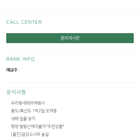
CALL CENTER
문의게시판
BANK INFO
예금주 :
공지사항
우리동네테마여행사
홍도/흑산도 1박2일 모객중
새해 일출 공지
평창 발왕산케이블카*추천상품*
[울진]금강소나무 숲길